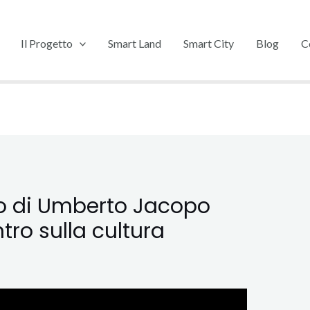
Il Progetto​
Smart Land
Smart City
Blog
C
to di Umberto Jacopo
ntro sulla cultura