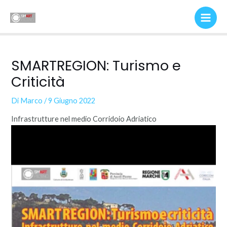
Vai
al
Main
contenuto
Men
SMARTREGION: Turismo e
Criticità
Di
Marco
/
9 Giugno 2022
Infrastrutture nel medio Corridoio Adriatico